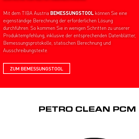
Mit dem TIBA Austria
BEMESSUNGSTOOL
können Sie eine
eigenständige Berechnung der erforderlichen Lösung
durchführen. So kommen Sie in wenigen Schritten zu unserer
Produktempfehlung, inklusive der entsprechenden Datenblätter,
Bemessungsprotokolle, statischen Berechnung und
Ausschreibungstexte.
ZUM BEMESSUNGSTOOL
PETRO CLEAN PCM